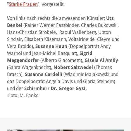
erschienenen Kalender für das Jahr 2017, "
Männer
" und
"
Starke Frauen
" vorgestellt.
Von links nach rechts die anwesenden Künstler:
Utz
Benkel
(Rainer Werner Fassbinder, Charles Bukowski,
Hans-Christian Ströbele, Raoul Wallenberg, Upton
Sinclair, Elisabeth Käsemann, Voltairine de Cleyre und
Vera Broido),
Susanne Haun
(Doppelporträt Andy
Warhol und Jean-Michel Basquiat),
Sigrid
Meggendorfer
(Alberto Giacometti),
Gisela Al Amily
(Sahra Wagenknecht),
Nobert Salzwedel
(Thomas
Brasch),
Susanna Cardelli
(Wladimir Majakowski und
das Doppelporträt Angela Davis und Gloria Steinem)
und der
Schirmherr Dr. Gregor Gysi.
Foto: M. Fanke