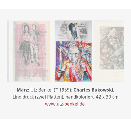
April:
Susanna Cardelli (* 1971):
Majakowski
, 2016,
Filzstift, Bleistift, Farbstift auf Transparentpapier, 130 x
208 cm
susa.c@arcor.de