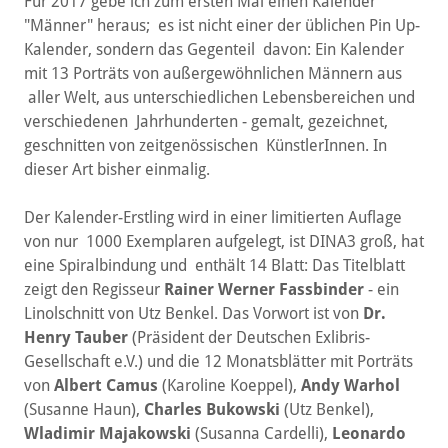
Für 2017 gebe ich zum ersten Mal einen Kalender
"Männer" heraus; es ist nicht einer der üblichen Pin Up-
Kalender, sondern das Gegenteil davon: Ein Kalender
mit 13 Porträts von außergewöhnlichen Männern aus
aller Welt, aus unterschiedlichen Lebensbereichen und
verschiedenen Jahrhunderten - gemalt, gezeichnet,
geschnitten von zeitgenössischen KünstlerInnen. In
dieser Art bisher einmalig.
Der Kalender-Erstling wird in einer limitierten Auflage
von nur 1000 Exemplaren aufgelegt, ist DINA3 groß, hat
eine Spiralbindung und enthält 14 Blatt: Das Titelblatt
zeigt den Regisseur
Rainer Werner Fassbinder
- ein
Linolschnitt von Utz Benkel. Das Vorwort ist von
Dr.
Henry Tauber
(Präsident der Deutschen Exlibris-
Gesellschaft e.V.) und die 12 Monatsblätter mit Porträts
von
Albert Camus
(Karoline Koeppel),
Andy Warhol
(Susanne Haun),
Charles Bukowski
(Utz Benkel),
Wladimir Majakowski
(Susanna Cardelli),
Leonardo